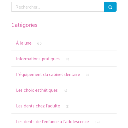
Rechercher
Catégories
Articles Count
À la une
(10)
Articles Count
Informations pratiques
(8)
Articles Count
L'équipement du cabinet dentaire
(2)
Articles Count
Les choix esthétiques
(9)
Articles Count
Les dents chez l'adulte
(5)
Articles Count
Les dents de l’enfance à l’adolescence
(14)