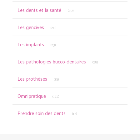
Articles Count
Les dents et la santé
(20)
Articles Count
Les gencives
(20)
Articles Count
Les implants
(23)
Articles Count
Les pathologies bucco-dentaires
(28)
Articles Count
Les prothèses
(33)
Articles Count
Omnipratique
(172)
Articles Count
Prendre soin des dents
(17)