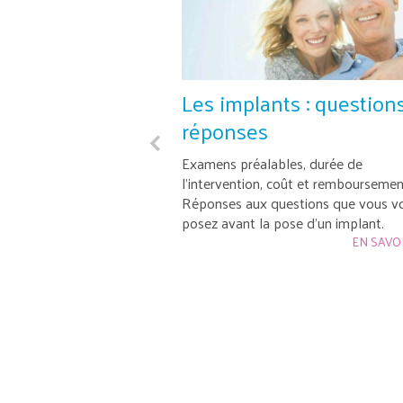
e dentaire : la
Les implants : questions
lapless
réponses
®-Flapless (Méthode
Examens préalables, durée de
nimalement Invasive)
l’intervention, coût et remboursemen
ique de chirurgie
Réponses aux questions que vous v
uverture de la gencive.
posez avant la pose d’un implant.
EN SAVOIR PLUS
EN SAVO