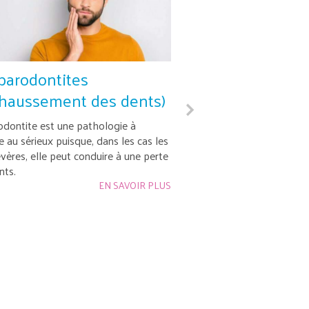
parodontites
Le traitement d
haussement des dents)
parodontites
(déchaussement
odontite est une pathologie à
e au sérieux puisque, dans les cas les
Le traitement permet de l
évères, elle peut conduire à une perte
déchaussement des dent
nts.
nettoyage et à la désinfe
EN SAVOIR PLUS
qui les soutiennent : genc
jacent.