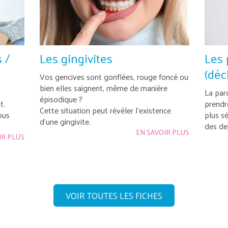
 /
Les gingivites
Les 
(déc
Vos gencives sont gonflées, rouge foncé ou
bien elles saignent, même de manière
La par
épisodique ?
t.
prendr
Cette situation peut révéler l’existence
ous
plus s
d’une gingivite.
des de
EN SAVOIR PLUS
IR PLUS
VOIR TOUTES LES FICHES